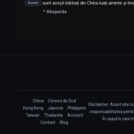
sunt acești bărbați din China luați aminte și înv
Guest
Răspunde
China
Coreea de Sud
Disclaimer: Acest site n
Hong Kong
Japonia
Philippine
responsabilitatea pentru
Taiwan
Thailanda
Account
În cazul în care
Contact
Blog