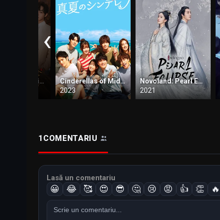
‹
The Princess / Prinţesa (2024)
Cinderellas of Midsummer / Cenusăreasa verii
Novoland: Pearl Eclipse / Novoland: Eclipsa de perle
2023
2021
1
COMENTARIU
Lasă un comentariu
😀
😂
🥰
😍
😎
🤔
😢
😡
👍
👏
