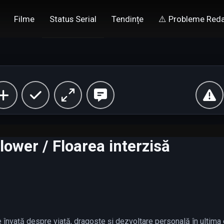
Filme
Status Serial
Tendințe
⚠️ Probleme Reda
ower / Floarea interzisă
 învață despre viață, dragoste și dezvoltare personală în ultima