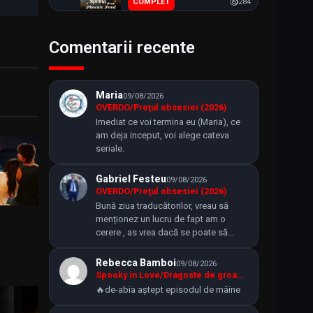
COMPLET
284
Episode 11
11
Feb. 17, 2023
Mia Archeep / Soția
Comentarii recente
perfectă (2020)
6
Episode 12
12
Feb. 18, 2023
DERULARE
257
Maria
09/08/2026
Episode 13
13
My Bias, My Boss / Idolul
OVERDO/Preţul obsesiei (2026)
Feb. 18, 2023
meu, șeful meu (2026)
7
Imediat ce voi termina eu (Maria), ce
am deja inceput, voi alege cateva
DERULARE
245
Episode 14
14
seriale.
Feb. 19, 2023
Sunset in Winter / Apus de
Gabriel Festeu
09/08/2026
iarnă (2026)
Episode 15
8
15
OVERDO/Preţul obsesiei (2026)
Feb. 19, 2023
Bună ziua traducătorilor, vreau să
DERULARE
196
menționez un lucru de fapt am o
Episode 16
cerere , as vrea dacă se poate să
16
OVERDO/Preţul obsesiei
Feb. 20, 2023
traduceți și…
(2026)
9
Rebecca Bamboi
09/08/2026
Episode 17
DERULARE
184
Spooky in Love/Dragoste de groază (2026)
17
Feb. 20, 2023
🔥de-abia aștept episodul de mâine
Moon Lovers: Scarlet Heart