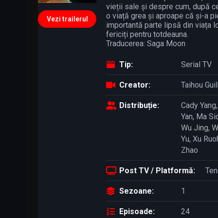
vieții sale și despre cum, după ce
o viață grea și aproape că și-a pi
Vezi trailerul
importantă parte lipsă din viața lo
fericiți pentru totdeauna.
Traducerea: Saga Moon
Tip:
Serial TV
Creator:
Taihou Guil
Distribuție:
Cady Yang
Yan
,
Ma Si
Wu Jing
,
W
Yu
,
Xu Ruo
Zhao
Post TV / Platformă:
Ten
Sezoane:
1
Episoade:
24