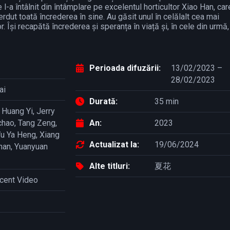
 l-a întâlnit din întâmplare pe excelentul horticultor Xiao Han, car
erdut toată încrederea în sine. Au găsit unul în celălalt cea mai
r. Își recapătă încrederea și speranța în viață și, în cele din urmă,
Perioada difuzării:
13/02/2023 –
28/02/2023
ai
Durată:
35 min
,
Huang Yi
,
Jerry
chao
,
Tang Zeng
,
An:
2023
u Ya Heng
,
Xiang
Actualizat la:
19/06/2024
han
,
Yuanyuan
Alte titluri:
夏花
cent Video