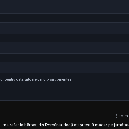
tor pentru data viitoare când o să comentez.
acum 7
 …mă refer la bărbați din România..dacă ați putea fi macar pe jumăta