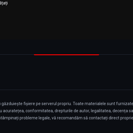
ățați
u găzduiește fișiere pe serverul propriu. Toate materialele sunt furnizate
 acuratețea, conformitatea, drepturile de autor, legalitatea, decența sau 
 întâmpinați probleme legale, vă recomandăm să contactați direct proprie