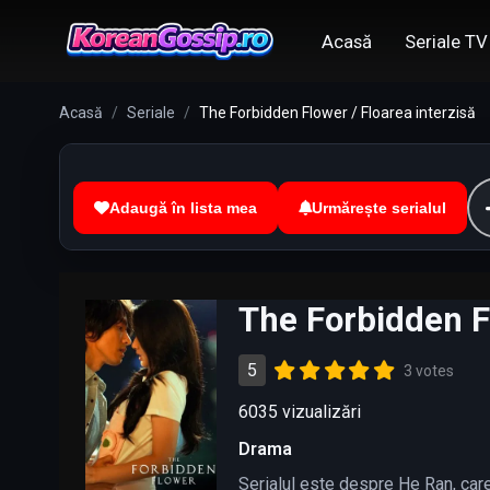
Acasă
Seriale TV
Acasă
Seriale
The Forbidden Flower / Floarea interzisă
Adaugă în lista mea
Urmărește serialul
The Forbidden Fl
5
3 votes
6035 vizualizări
Drama
Serialul este despre He Ran, care