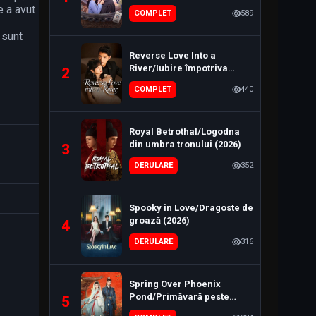
e a avut
COMPLET
589
Episode 4
4
 sunt
Feb. 14, 2023
Reverse Love Into a
Episode 5
River/Iubire împotriva
2
5
Feb. 14, 2023
curentului (2026)
COMPLET
440
Episode 6
6
Feb. 15, 2023
Royal Betrothal/Logodna
din umbra tronului (2026)
3
Episode 7
7
DERULARE
352
Feb. 15, 2023
Episode 8
8
Spooky in Love/Dragoste de
Feb. 16, 2023
groază (2026)
4
Episode 9
DERULARE
316
9
Feb. 16, 2023
Episode 10
Spring Over Phoenix
10
Pond/Primăvară peste
Feb. 17, 2023
5
iazul Phoenix (2026)