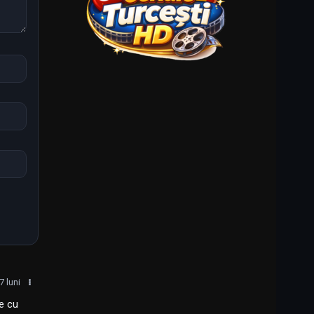
 luni
te cu