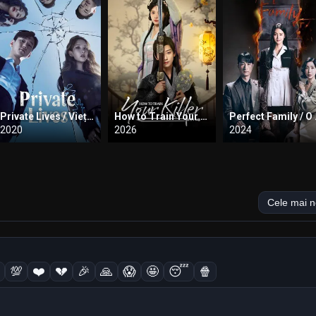
Private Lives / Vieți expuse
How to Train Your Killer/ În pielea unui ucigaş (2026)
Perfect F
2020
2026
2024

💯
❤️
💔
🎉
🙏
😱
🤩
😴
🍿